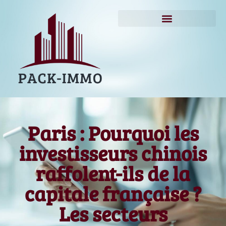
Paris : Pourquoi les
investisseurs chinois
raffolent-ils de la
capitale française ?
Les secteurs